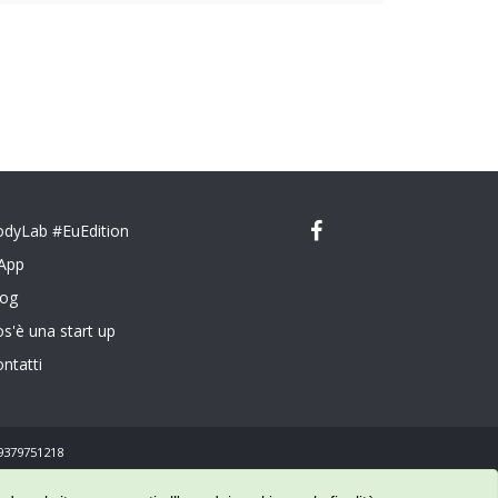
odyLab #EuEdition
'App
log
s'è una start up
ntatti
09379751218