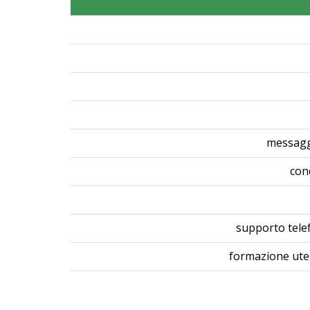
messagg
con
supporto tele
formazione uten