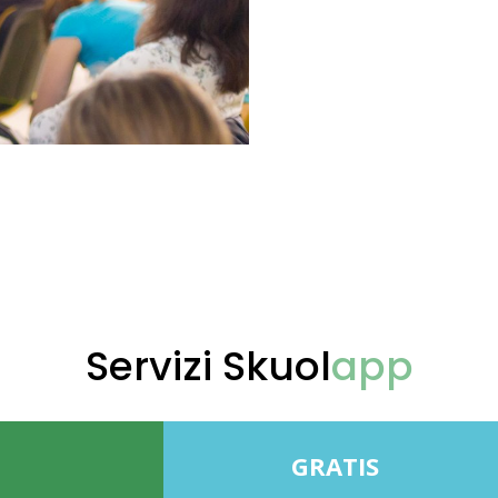
Servizi Skuol
app
GRATIS