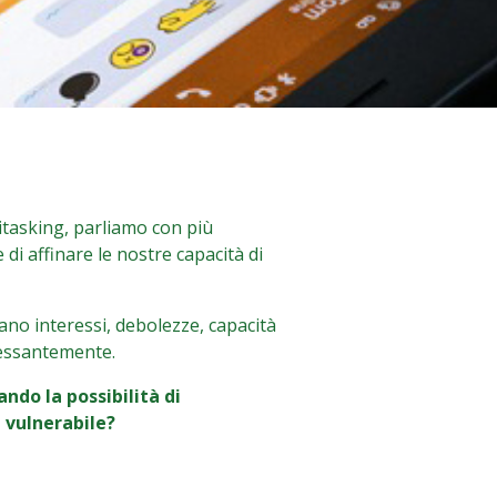
titasking, parliamo con più
i affinare le nostre capacità di
trano interessi, debolezze, capacità
cessantemente.
do la possibilità di
ù vulnerabile?