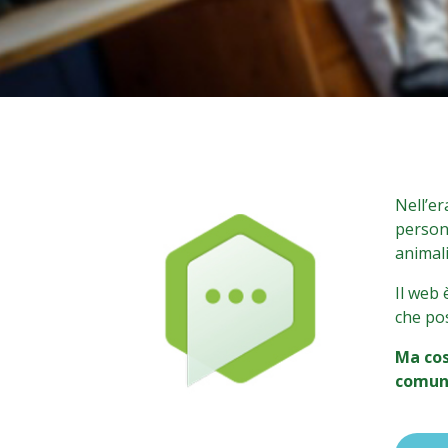
Nell’er
persone
animali 
Il web 
che pos
Ma cos
comuni