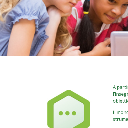
A parti
l’inse
obietti
Il mond
strumen