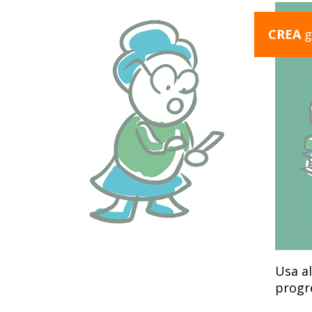
CREA
g
Usa al
progre