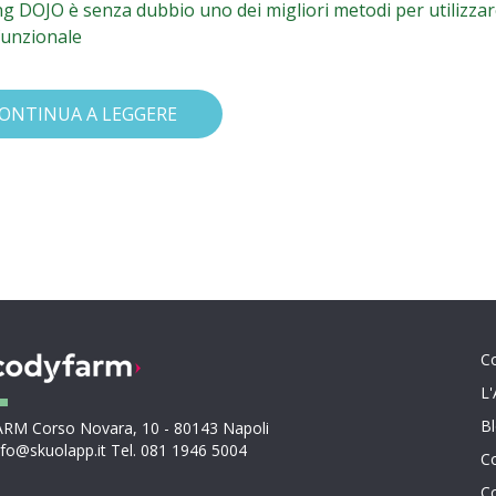
ng DOJO è senza dubbio uno dei migliori metodi per utilizzare
unzionale
ONTINUA A LEGGERE
C
L
B
M Corso Novara, 10 - 80143 Napoli
nfo@skuolapp.it Tel. 081 1946 5004
Co
Co