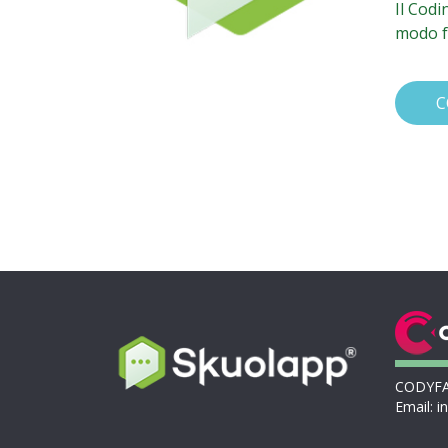
Il Codi
modo f
C
CODYFAR
Email: i